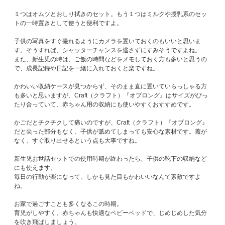
１つはオムツとおしり拭きのセット。もう１つはミルクや授乳系のセッ
トの一時置きとして使うと便利ですよ。
子供の写真をすぐ撮れるようにカメラを置いておくのもいいと思いま
す。そうすれば、シャッターチャンスを逃さずにすみそうですよね。
また、新生児の時は、ご飯の時間などをメモしておく方も多いと思うの
で、成長記録や日記を一緒に入れておくと楽ですね。
かわいい収納ケースが見つからず、そのまま直に置いていらっしゃる方
も多いと思いますが、Craft（クラフト）『オブロング』はサイズがぴっ
たり合っていて、赤ちゃん用の収納にも使いやすくおすすめです。
かごだとチクチクして痛いのですが、Craft（クラフト）『オブロング』
だと尖った部分もなく、子供が舐めてしまっても安心な素材です。蓋が
なく、すぐ取り出せるという点も大事ですね。
新生児お世話セットでの使用時期が終わったら、子供の靴下の収納など
にも使えます。
毎日の行動が楽になって、しかも見た目もかわいいなんて素敵ですよ
ね。
お家で過ごすことも多くなるこの時期。
育児がしやすく、赤ちゃんも快適なベビーベッドで、じめじめした気分
を吹き飛ばしましょう。