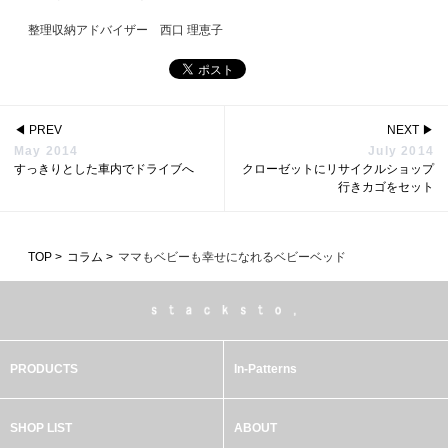
整理収納アドバイザー 西口 理恵子
◀
PREV
NEXT
▶
May 2014
July 2014
すっきりとした車内でドライブへ
クローゼットにリサイクルショップ
行きカゴをセット
TOP >
コラム >
ママもベビーも幸せになれるベビーベッド
PRODUCTS
In-Patterns
SHOP LIST
ABOUT