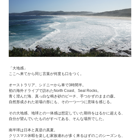
「大地感」
ここへ来てから同じ言葉が何度も口をつく。
オーストラリア、シドニーから車で3時間半。
初の海外ドライブで訪れたNorth Coast、Seal Rocks。
青く澄んだ海、真っ白な鳴き砂のビーチ、手つかずのままの森。
自然形成された岩場の形にも、その一つ一つに意味を感じる。
その大地感、地球との一体感は想定していた期待をはるかに超える、
自分が望んでいたものがすべてある、そんな場所でした。
南半球は日本と真逆の真夏。
クリスマス休暇を楽しむ家族連れが多く来るはずのこのシーズンも、